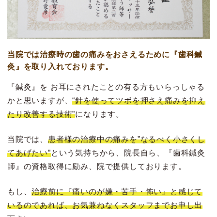
当院では治療時の歯の痛みをおさえるために『歯科鍼
灸』を取り入れております。
『鍼灸』を お耳にされたことの有る方もいらっしゃる
かと思いますが、
“針を使ってツボを押さえ痛みを抑え
たり改善する技術”
になります。
当院では、
患者様の治療中の痛みを”なるべく小さくし
てあげたい”
という気持ちから、院長自ら、『歯科鍼灸
師』の資格取得に励み、院で提供しております。
もし、
治療前に『痛いのが嫌・苦手・怖い』と感じて
いるのであれば、お気兼ねなくスタッフまでお申し出